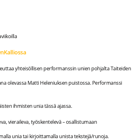
iikoilla
nKalliossa
teuttaa yhteisöllisen performanssin unien pohjalta Taiteiden
kana olevassa Matti Heleniuksen puistossa. Performanssi
äisten ihmisten unia tässä ajassa.
va, vieraileva, työskentelevä – osallistumaan
alla unia tai kirjoittamalla unista tekstejä/runoja.