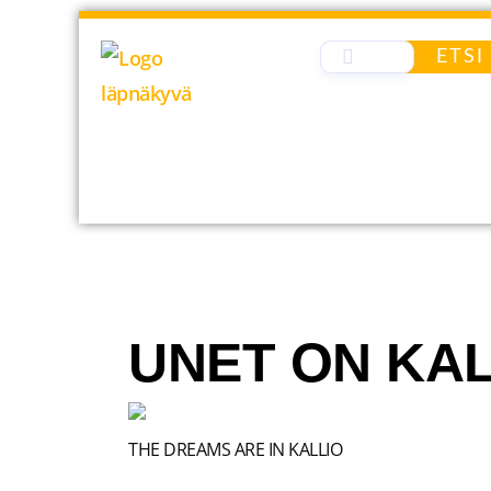
Siirry
sisältöön
ETSI
UNET ON KA
THE DREAMS ARE IN KALLIO