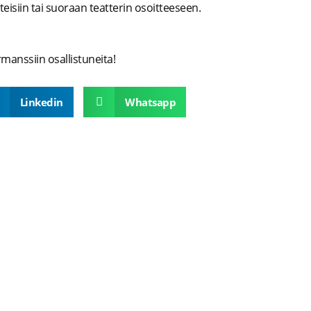
tteisiin tai suoraan teatterin osoitteeseen.
rmanssiin osallistuneita!
Linkedin
Whatsapp