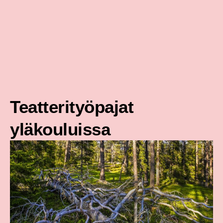
Siirry
sisältöön
Teatterityöpajat
yläkouluissa