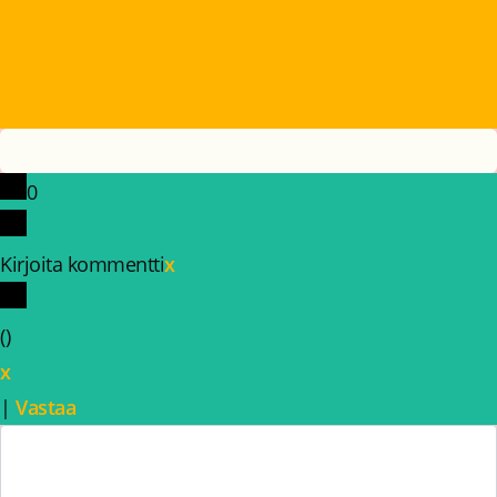
0
Kirjoita kommentti
x
(
)
x
|
Vastaa