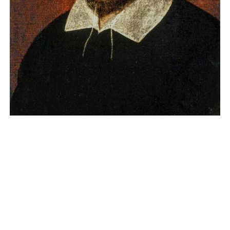
Teatteri ILMI Ö:n Kulttuurin
kummilapset -palvelun
ohjelmassa olevat esitykset
ovat
Kevät 2024: Maalarikissat
syksy 2023: aika pyÖreä