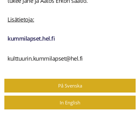
tukee Jane ja Aatos Erkon säätiö.
Lisätietoja:
kummilapset.hel.fi
kulttuurin.kummilapset@hel.fi
På Svenska
In English