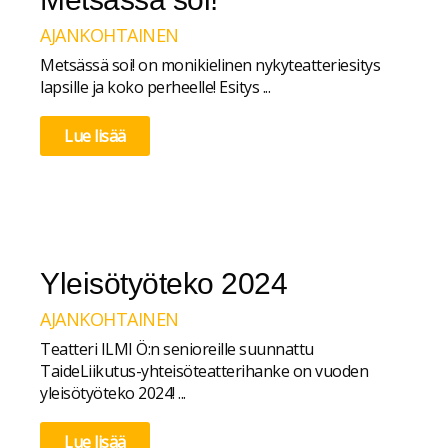
AJANKOHTAINEN
Metsässä soi! on monikielinen nykyteatteriesitys
lapsille ja koko perheelle! Esitys ...
Lue lisää
Yleisötyöteko 2024
AJANKOHTAINEN
Teatteri ILMI Ö:n senioreille suunnattu
TaideLiikutus-yhteisöteatterihanke on vuoden
yleisötyöteko 2024! ...
Lue lisää