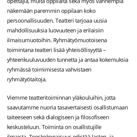
opettajia, muita oppilaita sekä myös vanhempia
näkemään paremmin oppilaan koko
persoonallisuuden. Teatteri tarjoaa uusia
mahdollisuuksia luovuuteen ja erilaisiin
ilmaisumuotoihin.
Ryhmätyömuotoisena
toimintana teatteri lisää yhteisöllisyyttä –
yhteenkuuluvuuden tunnetta ja antaa kokemuksia
ryhmässä toimimisesta vahvistaen
ryhmätyötaitoja.
Viemme teatteritoiminnan yläkouluihin, jotta
saavutamme nuoria tasavertaisesti osallistumaan
taiteeseen sekä dialogiseen ja filosofiseen
keskusteluun. Toiminta on osallistujille
ilmaista.
Teoskokonaisuus edistää lasten- ja