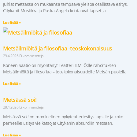
Juhlat metsässä on mukaansa tempaava yleisöä osallistava esitys.
Citykanit Mustikka ja Ruska-Angela kohtaavat lapset ja
Lue lisää »
Metsäilmiöitä ja filosofiaa -teoskokonaisuus
29.4.2026
Ei kommentteja
Koneen Säätiö on myöntänyt Teatteri ILMI Ö:lle rahoituksen
Metsäilmiöitä ja filosofiaa – teoskokonaisuudelle Metsän puolella
Lue lisää »
Metsässä soi!
28.4.2026
Ei kommentteja
Metsässä soi! on monikielinen nykyteatteriesitys lapsille ja koko
perheelle! Esitys vie katsojat Citykanin absurdiin metsään,
Lue lisää »