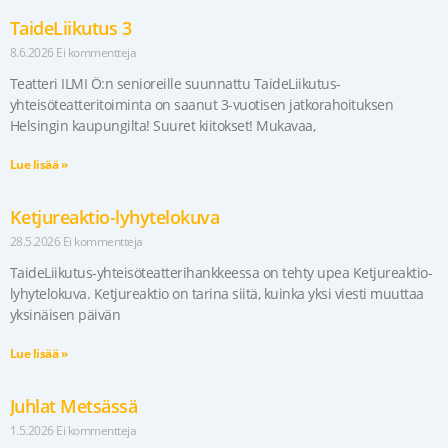
TaideLiikutus 3
8.6.2026
Ei kommentteja
Teatteri ILMI Ö:n senioreille suunnattu TaideLiikutus-
yhteisöteatteritoiminta on saanut 3-vuotisen jatkorahoituksen
Helsingin kaupungilta! Suuret kiitokset! Mukavaa,
Lue lisää »
Ketjureaktio-lyhytelokuva
28.5.2026
Ei kommentteja
TaideLiikutus-yhteisöteatterihankkeessa on tehty upea Ketjureaktio-
lyhytelokuva. Ketjureaktio on tarina siitä, kuinka yksi viesti muuttaa
yksinäisen päivän
Lue lisää »
Juhlat Metsässä
1.5.2026
Ei kommentteja