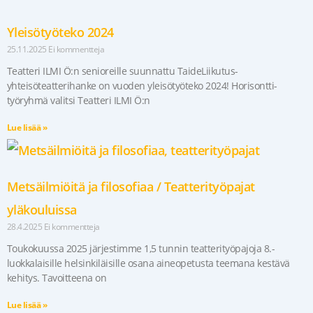
Yleisötyöteko 2024
25.11.2025
Ei kommentteja
Teatteri ILMI Ö:n senioreille suunnattu TaideLiikutus-
yhteisöteatterihanke on vuoden yleisötyöteko 2024! Horisontti-
työryhmä valitsi Teatteri ILMI Ö:n
Lue lisää »
Metsäilmiöitä ja filosofiaa / Teatterityöpajat
yläkouluissa
28.4.2025
Ei kommentteja
Toukokuussa 2025 järjestimme 1,5 tunnin teatterityöpajoja 8.-
luokkalaisille helsinkiläisille osana aineopetusta teemana kestävä
kehitys. Tavoitteena on
Lue lisää »