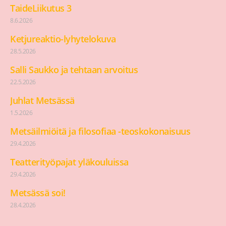
TaideLiikutus 3
8.6.2026
Ketjureaktio-lyhytelokuva
28.5.2026
Salli Saukko ja tehtaan arvoitus
22.5.2026
Juhlat Metsässä
1.5.2026
Metsäilmiöitä ja filosofiaa -teoskokonaisuus
29.4.2026
Teatterityöpajat yläkouluissa
29.4.2026
Metsässä soi!
28.4.2026