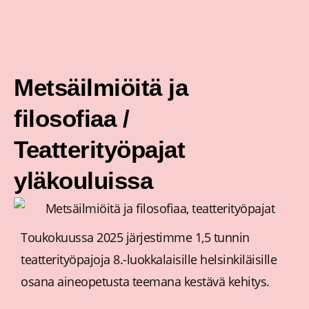
Siirry
sisältöön
Metsäilmiöitä ja
filosofiaa /
Teatterityöpajat
yläkouluissa
Toukokuussa 2025 järjestimme 1,5 tunnin
teatterityöpajoja 8.-luokkalaisille helsinkiläisille
osana aineopetusta teemana kestävä kehitys.