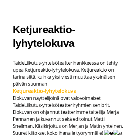
Siirry
sisältöön
Ketjureaktio-
lyhytelokuva
TaideLiikutus-yhteisöteatterihankkeessa on tehty
upea Ketjureaktio-lyhytelokuva. Ketjureaktio on
tarina siitä, kuinka yksi viesti muuttaa yksinäisen
päivän suunnan.
Ketjureaktio-lyhytelokuva
Elokuvan näyttelijöinä ovat valovoimaiset
TaideLiikutus-yhteisöteatteriryhmien seniorit.
Elokuvan on ohjannut teatterimme taiteilija Merja
Pennanen ja kuvannut sekä editoinut Matti
Snellman. Käsikirjoitus on Merjan ja Matin yhteinen.
Suuret kiitokset koko ihanalle työryhmälle!