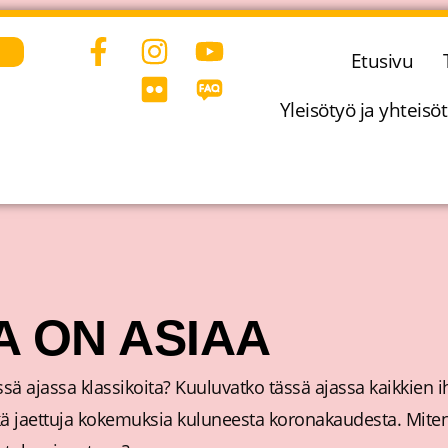
F
I
F
Y
Etusivu
a
n
l
o
c
s
i
u
Yleisötyö ja yhteisöt
e
t
c
t
b
a
k
u
o
g
r
b
o
r
e
k
a
-
m
f
A ON ASIAA
ässä ajassa klassikoita? Kuuluvatko tässä ajassa kaikkien i
kä jaettuja kokemuksia kuluneesta koronakaudesta. Miten