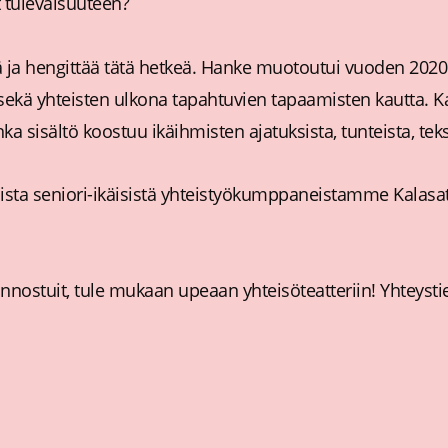
 tulevaisuuteen?
elää ja hengittää tätä hetkeä. Hanke muotoutui vuoden 20
sekä yhteisten ulkona tapahtuvien tapaamisten kautta. Ka
sisältö koostuu ikäihmisten ajatuksista, tunteista, tekst
isista seniori-ikäisistä yhteistyökumppaneistamme Kalasa
nnostuit, tule mukaan upeaan yhteisöteatteriin! Yhteystie