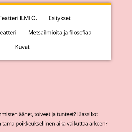
Teatteri ILMI Ö.
Esitykset
eatteri
Metsäilmiöitä ja filosofiaa
Kuvat
hmisten äänet, toiveet ja tunteet? Klassikot
 tämä poikkeuksellinen aika vaikuttaa arkeen?