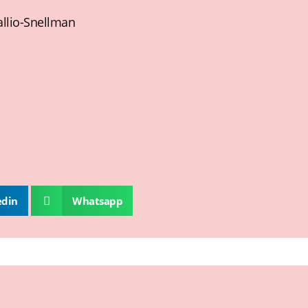
allio-Snellman
edin
Whatsapp