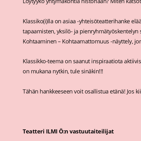
Löytyykö yhtymäkohtia historiaan? Miten katsot
Klassiko(i)lla on asiaa -yhteisöteatterihanke 
tapaamisten, yksilö- ja pienryhmätyöskentelyn 
Kohtaaminen – Kohtaamattomuus -näyttely, jonka 
Klassikko-teema on saanut inspiraatiota aktiiv
on mukana nytkin, tule sinäkin!!!
Tähän hankkeeseen voit osallistua etänä! Jos kii
Teatteri ILMI Ö:n vastuutaiteilijat