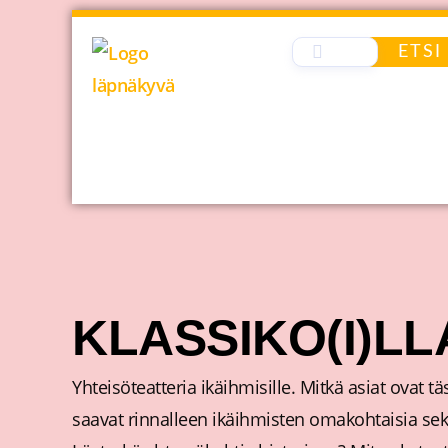
Siirry
sisältöön
ETSI
KLASSIKO(I)LL
Yhteisöteatteria ikäihmisille. Mitkä asiat ovat t
saavat rinnalleen ikäihmisten omakohtaisia se