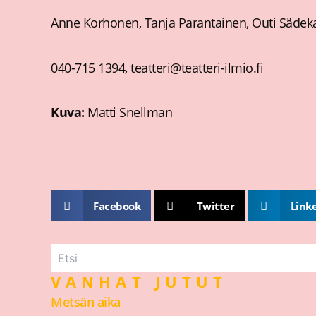
Anne Korhonen, Tanja Parantainen, Outi Sädek
040-715 1394, teatteri@teatteri-ilmio.fi
Kuva:
Matti Snellman
Facebook
Twitter
Link
VANHAT JUTUT
Metsän aika