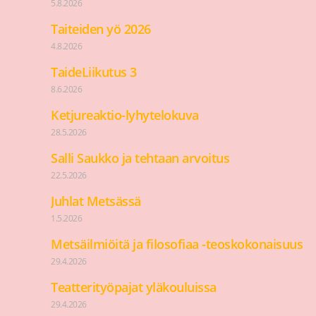
5.8.2026
Taiteiden yö 2026
4.8.2026
TaideLiikutus 3
8.6.2026
Ketjureaktio-lyhytelokuva
28.5.2026
Salli Saukko ja tehtaan arvoitus
22.5.2026
Juhlat Metsässä
1.5.2026
Metsäilmiöitä ja filosofiaa -teoskokonaisuus
29.4.2026
Teatterityöpajat yläkouluissa
29.4.2026