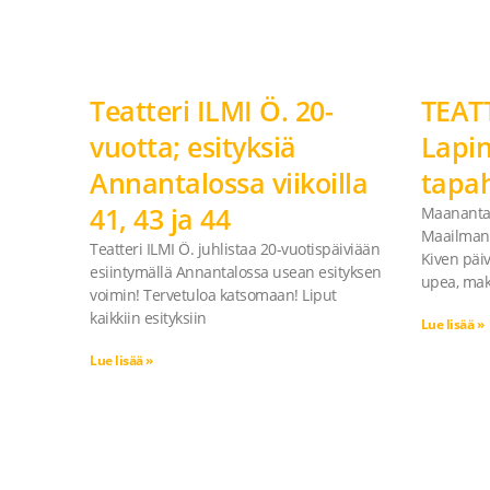
Teatteri ILMI Ö. 20-
TEATT
vuotta; esityksiä
Lapi
Annantalossa viikoilla
tapa
41, 43 ja 44
Maanantai
Maailman 
Teatteri ILMI Ö. juhlistaa 20-vuotispäiviään
Kiven päi
esiintymällä Annantalossa usean esityksen
upea, ma
voimin! Tervetuloa katsomaan! Liput
kaikkiin esityksiin
Lue lisää »
Lue lisää »