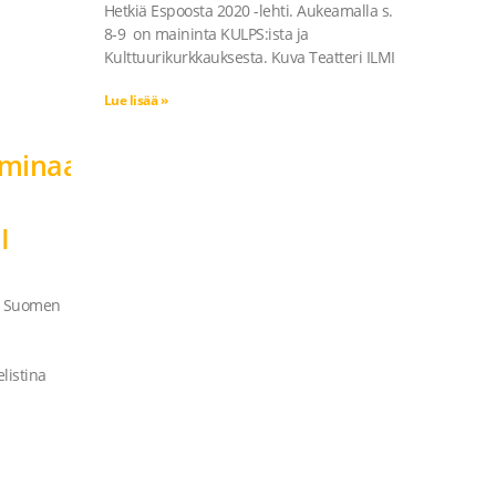
Hetkiä Espoosta 2020 -lehti. Aukeamalla s.
8-9 on maininta KULPS:ista ja
Kulttuurikurkkauksesta. Kuva Teatteri ILMI
Lue lisää »
eminaarissa
a
I
ja Suomen
listina