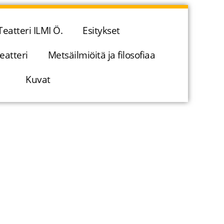
Teatteri ILMI Ö.
Esitykset
eatteri
Metsäilmiöitä ja filosofiaa
Kuvat