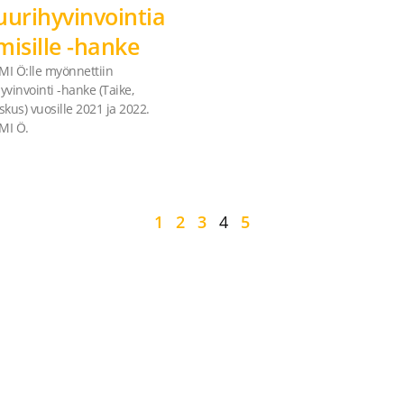
uurihyvinvointia
misille -hanke
LMI Ö:lle myönnettiin
yvinvointi -hanke (Taike,
skus) vuosille 2021 ja 2022.
LMI Ö.
1
2
3
4
5