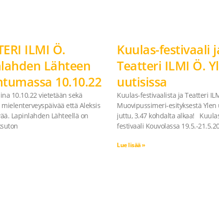
ERI ILMI Ö.
Kuulas-festivaali j
nlahden Lähteen
Teatteri ILMI Ö. Y
htumassa 10.10.22
uutisissa
na 10.10.22 vietetään sekä
Kuulas-festivaalista ja Teatteri IL
mielenterveyspäivää että Aleksis
Muovipussimeri-esityksestä Ylen 
vää. Lapinlahden Lähteellä on
juttu, 3.47 kohdalta alkaa! Kuula
ksuton
festivaali Kouvolassa 19.5.-21.5.2
Lue lisää »