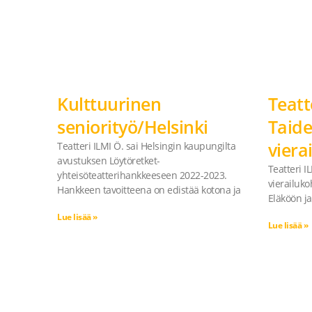
Kulttuurinen
Teatt
seniorityö/Helsinki
Taide
viera
Teatteri ILMI Ö. sai Helsingin kaupungilta
avustuksen Löytöretket-
Teatteri I
yhteisöteatterihankkeeseen 2022-2023.
vierailuk
Hankkeen tavoitteena on edistää kotona ja
Eläköön ja
Lue lisää »
Lue lisää »