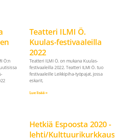
a
Teatteri ILMI Ö.
len
Kuulas-festivaaleilla
2022
MI Ö:n
Teatteri ILMI Ö. on mukana Kuulas-
uutisissa
festivaaleilla 2022. Teatteri ILMI Ö. tuo
s-
festivaaleille Leikkipiha-työpajat, jossa
022
eskarit,
Lue lisää »
Hetkiä Espoosta 2020 -
lehti/Kulttuurikurkkaus