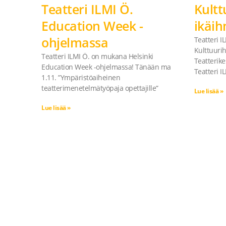
Teatteri ILMI Ö.
Kultt
Education Week -
ikäih
ohjelmassa
Teatteri I
Kulttuurih
Teatteri ILMI Ö. on mukana Helsinki
Teatterike
Education Week -ohjelmassa! Tänään ma
Teatteri I
1.11. ”Ympäristöaiheinen
teatterimenetelmätyöpaja opettajille”
Lue lisää »
Lue lisää »