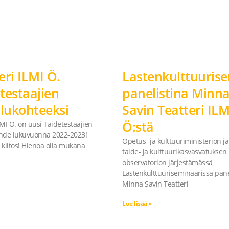
eri ILMI Ö.
Lastenkulttuuris
testaajien
panelistina Minn
ilukohteeksi
Savin Teatteri ILM
Ö:stä
LMI Ö. on uusi Taidetestaajien
ohde lukuvuonna 2022-2023!
Opetus- ja kulttuuriministeriön 
 kiitos! Hienoa olla mukana
taide- ja kulttuurikasvasvatuksen
observatorion järjestämässä
Lastenkulttuuriseminaarissa pane
Minna Savin Teatteri
Lue lisää »