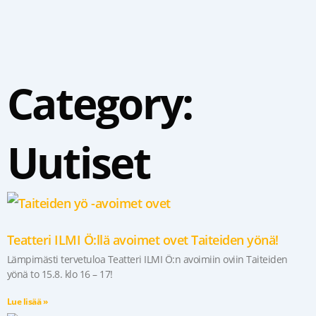
Siirry
sisältöön
Category:
Uutiset
Page
Page
Page
Page
Page
Teatteri ILMI Ö:llä avoimet ovet Taiteiden yönä!
Lämpimästi tervetuloa Teatteri ILMI Ö:n avoimiin oviin Taiteiden
yönä to 15.8. klo 16 – 17!
Lue lisää »