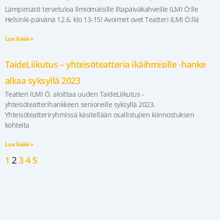
Lämpimästi tervetuloa Ilmiömäisille Iltapäiväkahveille ILMI Ö:lle
Helsinki-päivänä 12.6. klo 13-15! Avoimet ovet Teatteri ILMI Ö:llä
Lue lisää »
TaideLiikutus – yhteisöteatteria ikäihmisille -hanke
alkaa syksyllä 2023
Teatteri ILMI Ö. aloittaa uuden TaideLiikutus -
yhteisöteatterihankkeen senioreille syksyllä 2023.
Yhteisöteatteriryhmissä käsitellään osallistujien kiinnostuksen
kohteita
Lue lisää »
1
2
3
4
5