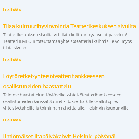
Lue lisää »
Tilaa kulttuurihyvinvointia Teatterikeskuksen sivuilta
Teatterikeskuksen sivuilta voi tilata kulttuurihyvinvointipalveluja!
Teatteri ILMI Ö:n toteuttamaa yhteisöteatteria ikäihmisille voi myös
tilata sivujen
Lue lisää »
Löytöretket-yhteisöteatterihankkeeseen
osallistuneiden haastattelu
Teimme haastattelun Löytöretket-yhteisöteatterihankkeeseen
osallistuneiden kanssa! Suuret kiitokset kaikille osallistujille,
yhteistyötahoille ja toiminnan rahoittajalle; Helsingin kaupungille!
Lue lisää »
Ilmiömäiset iltapäiväkahvit Helsinki-päivänä!