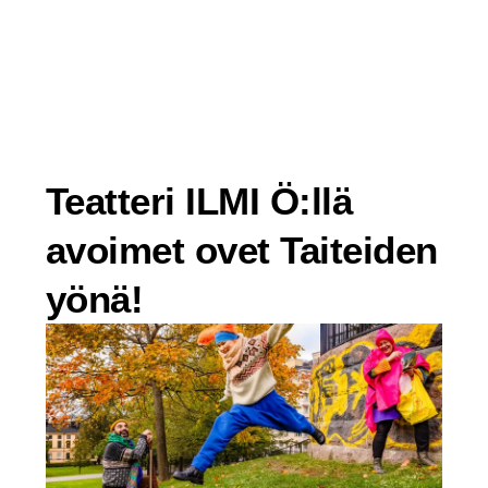
Siirry
sisältöön
Teatteri ILMI Ö:llä
avoimet ovet Taiteiden
yönä!