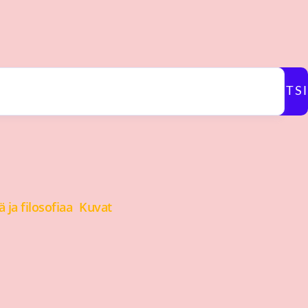
ETSI
 ja filosofiaa
Kuvat