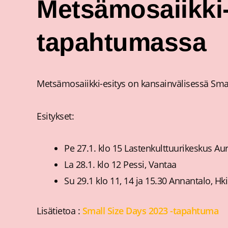
Metsämosaiikki-
tapahtumassa
Metsämosaiikki-esitys on kansainvälisessä Sm
Esitykset:
Pe 27.1. klo 15 Lastenkulttuurikeskus Au
La 28.1. klo 12 Pessi, Vantaa
Su 29.1 klo 11, 14 ja 15.30 Annantalo, Hki
Lisätietoa :
Small Size Days 2023 -tapahtuma