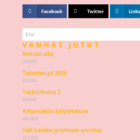
Facebook
Twitter
Link
VANHAT JUTUT
Metsän aika
5.8.2026
Taiteiden yö 2026
4.8.2026
TaideLiikutus 3
8.6.2026
Ketjureaktio-lyhytelokuva
28.5.2026
Salli Saukko ja tehtaan arvoitus
22.5.2026