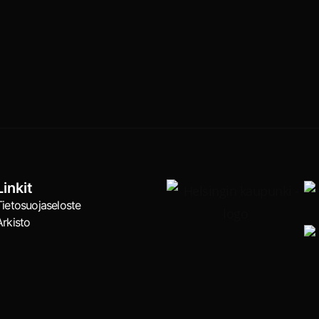
Linkit
Tietosuojaseloste
Arkisto