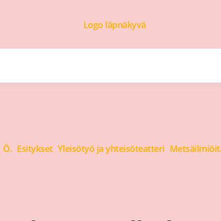
I Ö.
Esitykset
Yleisötyö ja yhteisöteatteri
Metsäilmiöitä