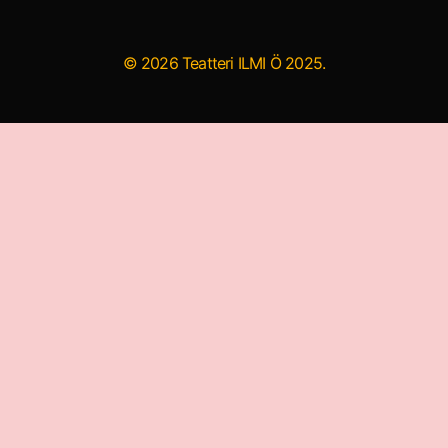
© 2026 Teatteri ILMI Ö 2025.
ö ja yhteisöteatteri
Metsäilmiöitä ja filosofiaa
K