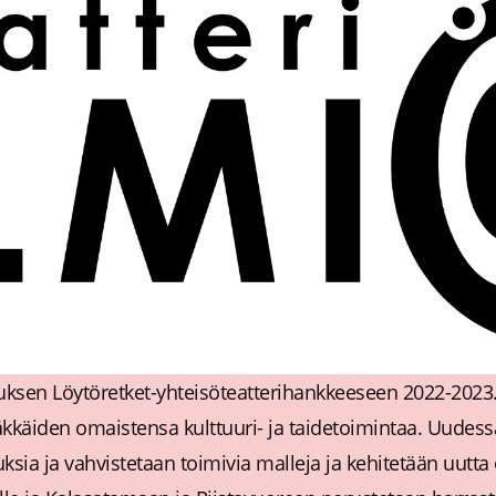
stuksen Löytöretket-yhteisöteatterihankkeeseen 2022-2023
iäkkäiden omaistensa kulttuuri- ja taidetoimintaa. Uudes
a ja vahvistetaan toimivia malleja ja kehitetään uutta os