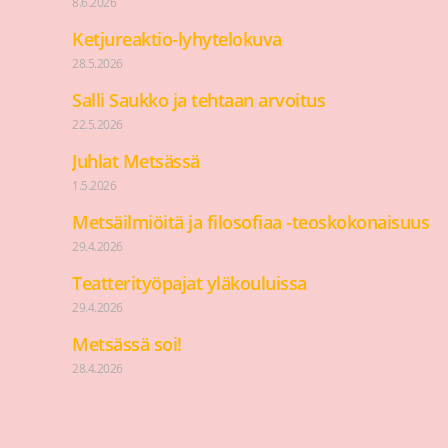
8.6.2026
Ketjureaktio-lyhytelokuva
28.5.2026
Salli Saukko ja tehtaan arvoitus
22.5.2026
Juhlat Metsässä
1.5.2026
Metsäilmiöitä ja filosofiaa -teoskokonaisuus
29.4.2026
Teatterityöpajat yläkouluissa
29.4.2026
Metsässä soi!
28.4.2026