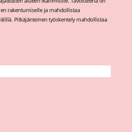
jateatteri alueen ikäihmisille. Tavoitteena on
ojen rakentumiselle ja mahdollistaa
lillä. Pitkäjänteinen työskentely mahdollistaa