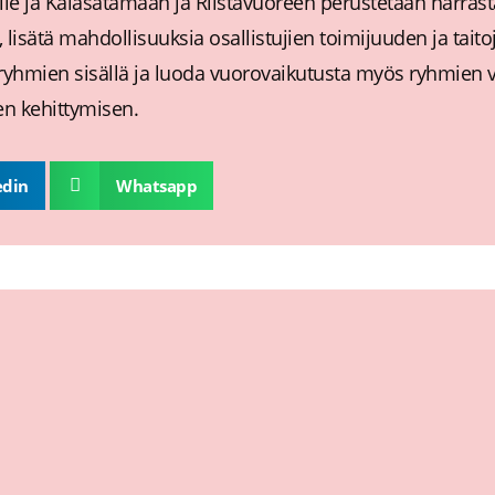
lle ja Kalasatamaan ja Riistavuoreen perustetaan harrasta
 lisätä mahdollisuuksia osallistujien toimijuuden ja tait
ryhmien sisällä ja luoda vuorovaikutusta myös ryhmien vä
en kehittymisen.
edin
Whatsapp