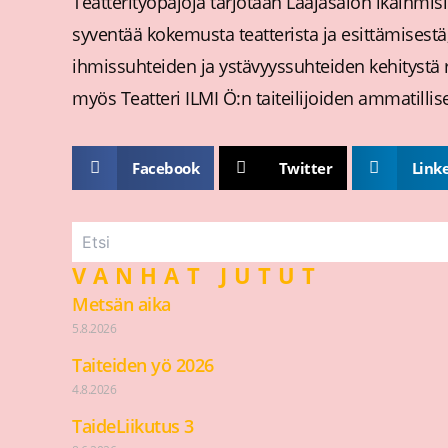
Teatterityöpajoja tarjotaan Laajasalon ikäihmisi
syventää kokemusta teatterista ja esittämisestä,
ihmissuhteiden ja ystävyyssuhteiden kehitystä 
myös Teatteri ILMI Ö:n taiteilijoiden ammatillis
Facebook
Twitter
Link
VANHAT JUTUT
Metsän aika
5.8.2026
Taiteiden yö 2026
4.8.2026
TaideLiikutus 3