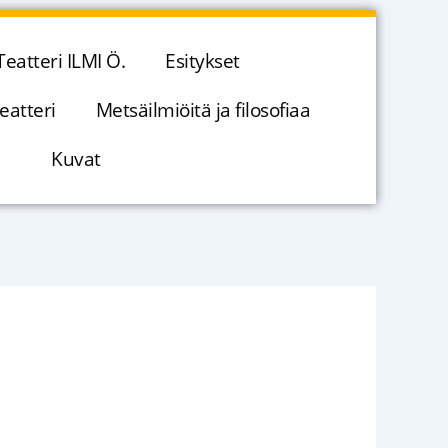
Teatteri ILMI Ö.
Esitykset
eatteri
Metsäilmiöitä ja filosofiaa
Kuvat