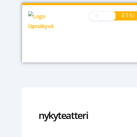
Siirry
sisältöön
ETSI
nykyteatteri