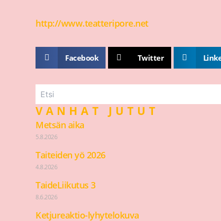
http://www.teatteripore.net
Facebook
Twitter
Link
VANHAT JUTUT
Metsän aika
5.8.2026
Taiteiden yö 2026
4.8.2026
TaideLiikutus 3
8.6.2026
Ketjureaktio-lyhytelokuva