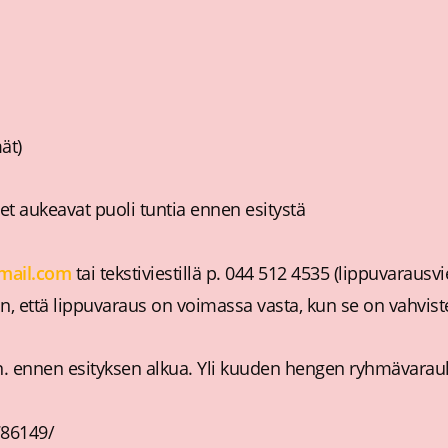
ät)
et aukeavat puoli tuntia ennen esitystä
mail.com
tai tekstiviestillä p. 044 512 4535 (lippuvaraus
, että lippuvaraus on voimassa vasta, kun se on vahvistet
n. ennen esityksen alkua. Yli kuuden hengen ryhmävarau
786149/