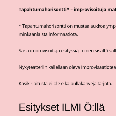
Tapahtumahorisontti* – improvisoituja m
* Tapahtumahorisontti on mustaa aukkoa ympärö
minkäänlaista informaatiota.
Sarja improvisoituja esityksiä, joiden sisältö va
Nykyteatteriin kallellaan oleva Improvisaatioteat
Käsikirjoitusta ei ole eikä pullakahveja tarjota.
Esitykset ILMI Ö:llä