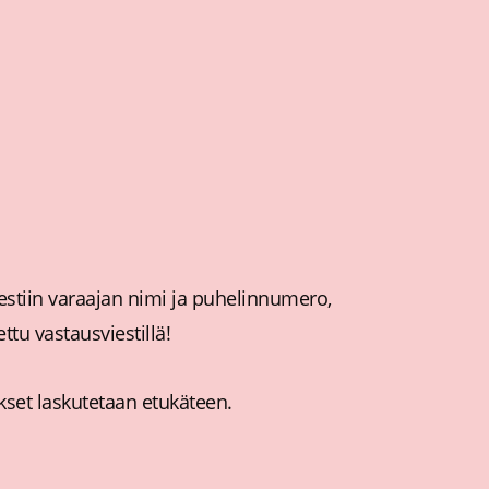
viestiin varaajan nimi ja puhelinnumero,
tu vastausviestillä!
kset laskutetaan etukäteen.