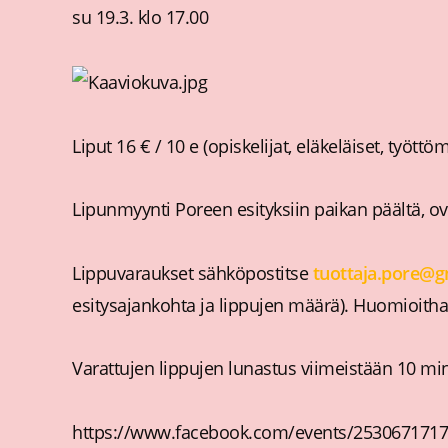
su 19.3. klo 17.00
Liput 16 € / 10 e (opiskelijat, eläkeläiset, työttöm
Lipunmyynti Poreen esityksiin paikan päältä, ov
Lippuvaraukset sähköpostitse
tuottaja.pore@g
esitysajankohta ja lippujen määrä). Huomioithan
Varattujen lippujen lunastus viimeistään 10 mi
https://www.facebook.com/events/253067171