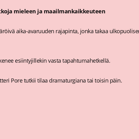
atkoja mieleen ja maailmankaikkeuteen
ivä aika-avaruuden rajapinta, jonka takaa ulkopuolisen 
lkenee esiintyjillekin vasta tapahtumahetkellä.
teri Pore tutkii tilaa dramaturgiana tai toisin päin.