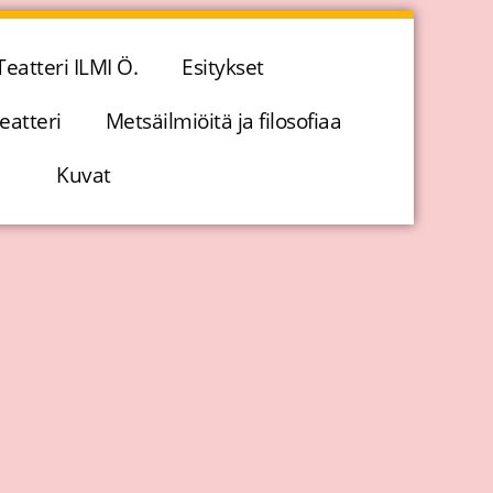
Teatteri ILMI Ö.
Esitykset
eatteri
Metsäilmiöitä ja filosofiaa
Kuvat