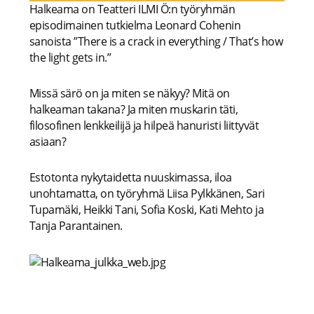
Halkeama on Teatteri ILMI Ö:n työryhmän
episodimainen tutkielma Leonard Cohenin
sanoista ”There is a crack in everything / That’s how
the light gets in.”
Missä särö on ja miten se näkyy? Mitä on
halkeaman takana? Ja miten muskarin täti,
filosofinen lenkkeilijä ja hilpeä hanuristi liittyvät
asiaan?
Estotonta nykytaidetta nuuskimassa, iloa
unohtamatta, on työryhmä Liisa Pylkkänen, Sari
Tupamäki, Heikki Tani, Sofia Koski, Kati Mehto ja
Tanja Parantainen.