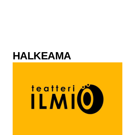
Siirry
sisältöön
HALKEAMA