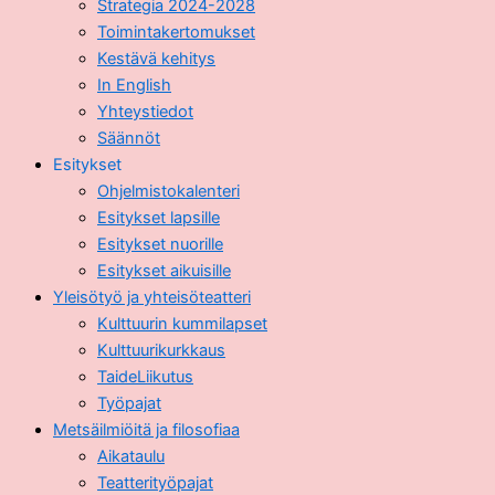
Strategia 2024-2028
Toimintakertomukset
Kestävä kehitys
In English
Yhteystiedot
Säännöt
Esitykset
Ohjelmistokalenteri
Esitykset lapsille
Esitykset nuorille
Esitykset aikuisille
Yleisötyö ja yhteisöteatteri
Kulttuurin kummilapset
Kulttuurikurkkaus
TaideLiikutus
Työpajat
Metsäilmiöitä ja filosofiaa
Aikataulu
Teatterityöpajat