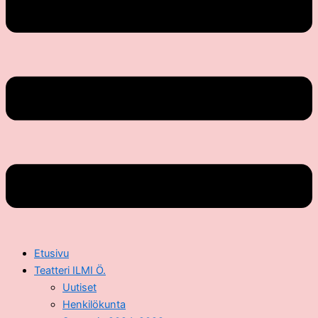
Etusivu
Teatteri ILMI Ö.
Uutiset
Henkilökunta