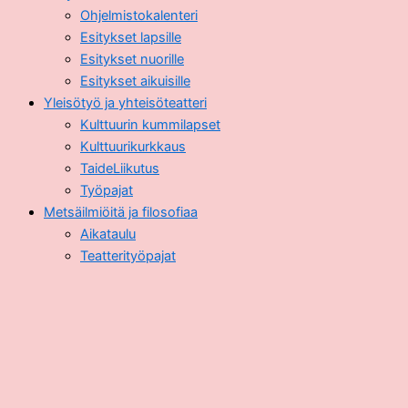
Ohjelmistokalenteri
Esitykset lapsille
Esitykset nuorille
Esitykset aikuisille
Yleisötyö ja yhteisöteatteri
Kulttuurin kummilapset
Kulttuurikurkkaus
TaideLiikutus
Työpajat
Metsäilmiöitä ja filosofiaa
Aikataulu
Teatterityöpajat
Filosofiset ja esitykselliset keskustelutilaisuudet
Blogi
Kuvat
Hamburger Toggle Menu