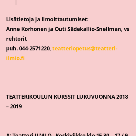
Lisätietoja ja ilmoittautumiset:
Anne Korhonen ja Outi Sädekallio-Snellman, vs
rehtorit
puh. 044-2571220,
teatteriopetus@teatteri-
ilmio.fi
TEATTERIKOULUN KURSSIT LUKUVUONNA 2018
– 2019
A: Teatteri ILMI Ö., Keskiviikko klo 15.30 – 17 / 9