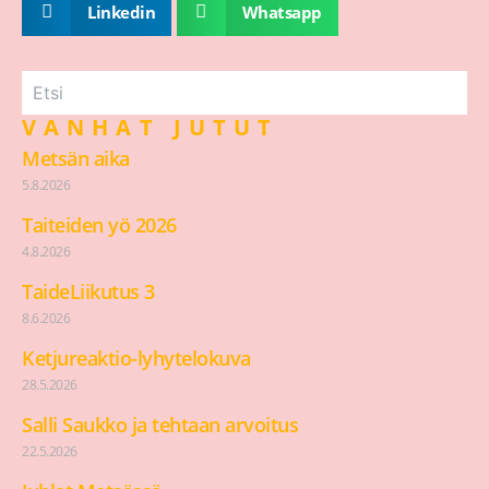
Linkedin
Whatsapp
VANHAT JUTUT
Metsän aika
5.8.2026
Taiteiden yö 2026
4.8.2026
TaideLiikutus 3
8.6.2026
Ketjureaktio-lyhytelokuva
28.5.2026
Salli Saukko ja tehtaan arvoitus
22.5.2026