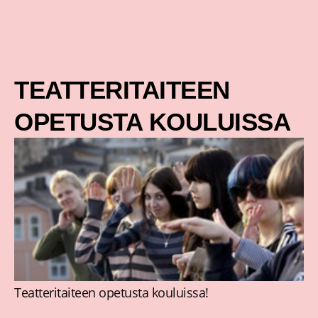
Siirry
sisältöön
TEATTERITAITEEN
OPETUSTA KOULUISSA
Teatteritaiteen opetusta kouluissa!