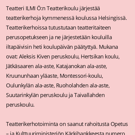
Teatteri ILMI Ö:n Teatterikoulu järjestää
teatterikerhoja kymmenessä koulussa Helsingissä.
Teatterikerhoissa tutustutaan teatteritaiteen
perusopetukseen ja ne järjestetään kouluilla
iltapäivisin heti koulupäivän päätyttyä. Mukana
ovat: Aleksis Kiven peruskoulu, Hertsikan koulu,
Jätkäsaaren ala-aste, Katajanokan ala-aste,
Kruununhaan yläaste, Montessori-koulu,
Oulunkylän ala-aste, Ruoholahden ala-aste,
Suutarinkylän peruskoulu ja Taivallahden
peruskoulu.
Teatterikerhotoiminta on saanut rahoitusta Opetus
– ja Kulttuuriministeriön Kärkihankkeesta numero