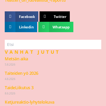
Teatteri_on_luovallista_-raportti
Facebook
Twitter
Linkedin
Whatsapp
VANHAT JUTUT
Metsän aika
5.8.2026
Taiteiden yö 2026
4.8.2026
TaideLiikutus 3
8.6.2026
Ketjureaktio-lyhytelokuva