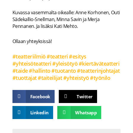
Kuvassa vasemmalta oikealle: Anne Korhonen, Outi
Sädekallio-Snellman, Minna Savin ja Merja
Pennanen. Ja lisäksi Kati Mehto.
Ollaan yhteyksissä!
#teatteriilmiö
#teatteri
#esitys
#yhteisöteatteri
#yleisötyö
#kiertäväteatteri
#taide
#hallinto
#tuotanto
#teatterinjohtajat
#tuottajat
#taiteilijat
#yhteistyö
#työnilo
Facebook
Twitter
Linkedin
Whatsapp