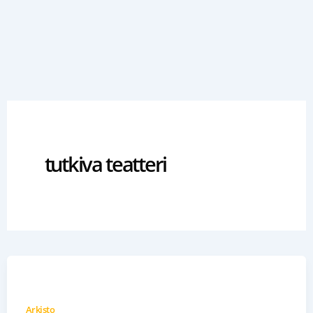
Siirry
sisältöön
tutkiva teatteri
Arkisto