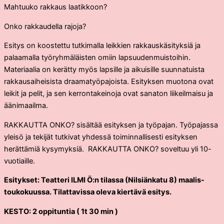
Mahtuuko rakkaus laatikkoon?
Onko rakkaudella rajoja?
Esitys on koostettu tutkimalla leikkien rakkauskäsityksiä ja
palaamalla työryhmäläisten omiin lapsuudenmuistoihin.
Materiaalia on kerätty myös lapsille ja aikuisille suunnatuista
rakkausaiheisista draamatyöpajoista. Esityksen muotona ovat
leikit ja pelit, ja sen kerrontakeinoja ovat sanaton liikeilmaisu ja
äänimaailma.
RAKKAUTTA ONKO? sisältää esityksen ja työpajan. Työpajassa
yleisö ja tekijät tutkivat yhdessä toiminnallisesti esityksen
herättämiä kysymyksiä. RAKKAUTTA ONKO? soveltuu yli 10-
vuotiaille.
Esitykset: Teatteri ILMI Ö:n tilassa (Nilsiänkatu 8) maalis-
toukokuussa.
Tilattavissa oleva kiertävä esitys.
KESTO: 2 oppituntia ( 1t 30 min )