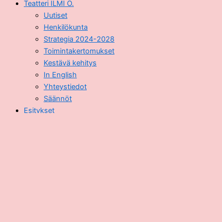
Teatteri ILMI Ö.
Uutiset
Henkilökunta
Strategia 2024-2028
Toimintakertomukset
Kestävä kehitys
In English
Yhteystiedot
Säännöt
Esitykset
Ohjelmistokalenteri
Esitykset lapsille
Esitykset nuorille
Esitykset aikuisille
Yleisötyö ja yhteisöteatteri
Kulttuurin kummilapset
Kulttuurikurkkaus
TaideLiikutus
Työpajat