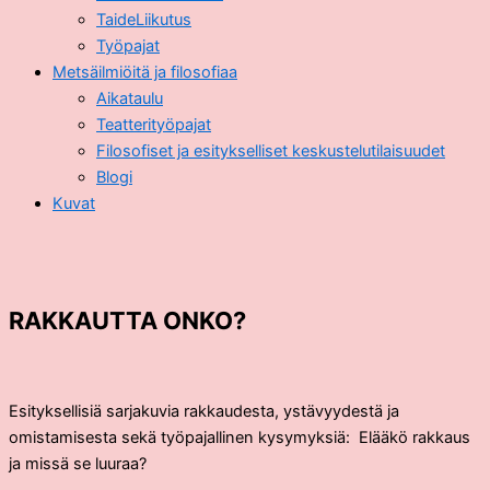
TaideLiikutus
Työpajat
Metsäilmiöitä ja filosofiaa
Aikataulu
Teatterityöpajat
Filosofiset ja esitykselliset keskustelutilaisuudet
Blogi
Kuvat
RAKKAUTTA ONKO?
Esityksellisiä sar
jakuvia rakkaudesta, ystävyydestä ja
omistamisesta sekä työpajallinen kysymyksiä: Elääkö rakkaus
ja missä se luuraa?