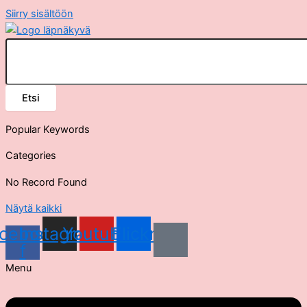
Siirry sisältöön
Etsi
Popular Keywords
Categories
No Record Found
Näytä kaikki
cebook-
Instagram
Youtube
Flickr
f
Menu