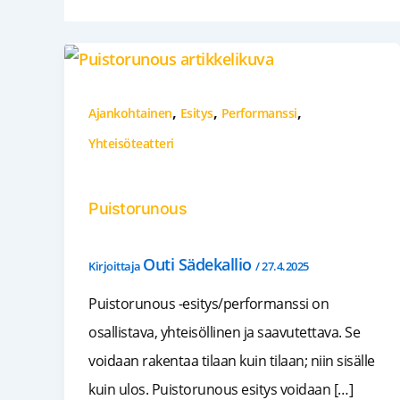
,
,
,
Ajankohtainen
Esitys
Performanssi
Yhteisöteatteri
Puistorunous
Outi Sädekallio
Kirjoittaja
/
27.4.2025
Puistorunous -esitys/performanssi on
osallistava, yhteisöllinen ja saavutettava. Se
voidaan rakentaa tilaan kuin tilaan; niin sisälle
kuin ulos. Puistorunous esitys voidaan […]