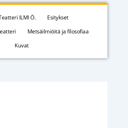
Teatteri ILMI Ö.
Esitykset
eatteri
Metsäilmiöitä ja filosofiaa
Kuvat