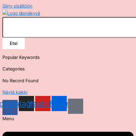
Siirry sisältöön
Etsi
Popular Keywords
Categories
No Record Found
Näytä kaikki
cebook-
Instagram
Youtube
Flickr
f
Menu