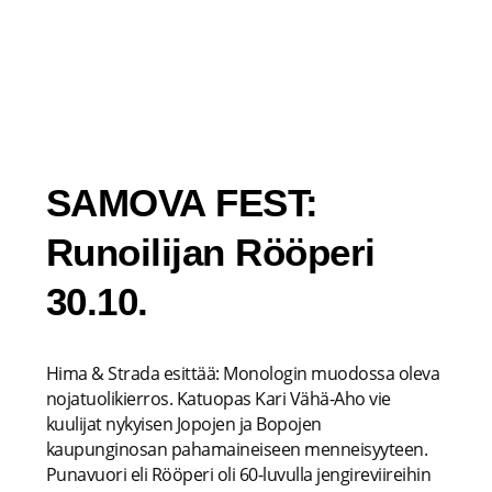
Siirry
sisältöön
SAMOVA FEST:
Runoilijan Rööperi
30.10.
Hima & Strada esittää: Monologin muodossa oleva
nojatuolikierros. Katuopas Kari Vähä-Aho vie
kuulijat nykyisen Jopojen ja Bopojen
kaupunginosan pahamaineiseen menneisyyteen.
Punavuori eli Rööperi oli 60-luvulla jengireviireihin