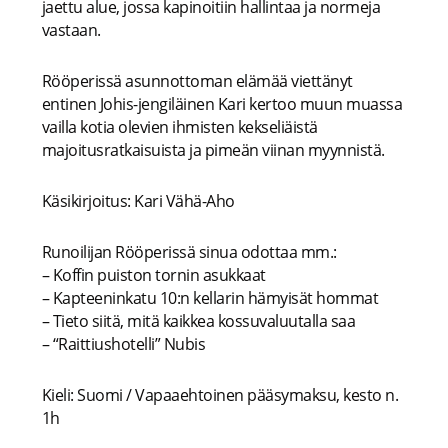
jaettu alue, jossa kapinoitiin hallintaa ja normeja
vastaan.
Rööperissä asunnottoman elämää viettänyt
entinen Johis-jengiläinen Kari kertoo muun muassa
vailla kotia olevien ihmisten kekseliäistä
majoitusratkaisuista ja pimeän viinan myynnistä.
Käsikirjoitus: Kari Vähä-Aho
Runoilijan Rööperissä sinua odottaa mm.:
– Koffin puiston tornin asukkaat
– Kapteeninkatu 10:n kellarin hämyisät hommat
– Tieto siitä, mitä kaikkea kossuvaluutalla saa
– “Raittiushotelli” Nubis
Kieli: Suomi / Vapaaehtoinen pääsymaksu, kesto n.
1h