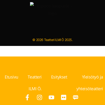
© 2026 Teatteri ILMI Ö 2025.
Etusivu
Teatteri
Esitykset
Yleisötyö ja
ILMI Ö.
yhteisöteatteri
F
I
Y
F
a
n
o
l