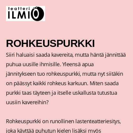
Siirry
sisältöön
ROHKEUSPURKKI
Siiri haluaisi saada kavereita, mutta häntä jännittää
puhua uusille ihmisille. Yleensä apua
jännitykseen tuo rohkeuspurkki, mutta nyt siitäkin
on päässyt kaikki rohkeus karkuun. Miten saada
purkki taas täyteen ja itselle uskallusta tutustua
uusiin kavereihin?
Rohkeuspurkki on runollinen lastenteatteriesitys,
joka käyttää puhutun kielen lisäksi myös