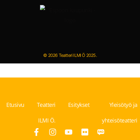
© 2026 Teatteri ILMI Ö 2025.
Etusivu
Teatteri
Esitykset
Yleisötyö ja
ILMI Ö.
yhteisöteatteri
F
I
Y
F
a
n
o
l