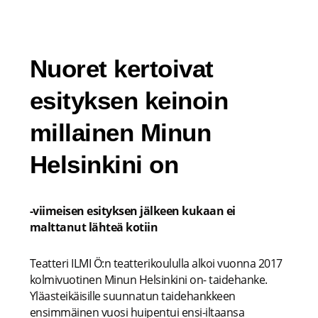
Siirry
sisältöön
Nuoret kertoivat
esityksen keinoin
millainen Minun
Helsinkini on
-viimeisen esityksen jälkeen kukaan ei
malttanut lähteä kotiin
Teatteri ILMI Ö:n teatterikoululla alkoi vuonna 2017
kolmivuotinen Minun Helsinkini on- taidehanke.
Yläasteikäisille suunnatun taidehankkeen
ensimmäinen vuosi huipentui ensi-iltaansa