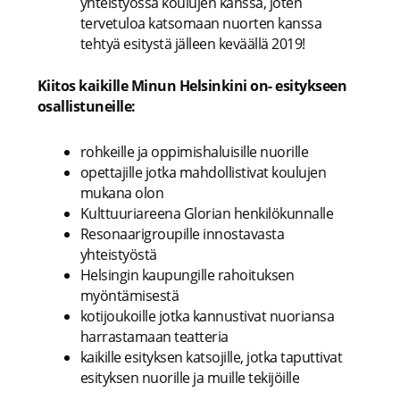
yhteistyössä koulujen kanssa, joten
tervetuloa katsomaan nuorten kanssa
tehtyä esitystä jälleen keväällä 2019!
Kiitos kaikille Minun Helsinkini on- esitykseen
osallistuneille:
rohkeille ja oppimishaluisille nuorille
opettajille jotka mahdollistivat koulujen
mukana olon
Kulttuuriareena Glorian henkilökunnalle
Resonaarigroupille innostavasta
yhteistyöstä
Helsingin kaupungille rahoituksen
myöntämisestä
kotijoukoille jotka kannustivat nuoriansa
harrastamaan teatteria
kaikille esityksen katsojille, jotka taputtivat
esityksen nuorille ja muille tekijöille