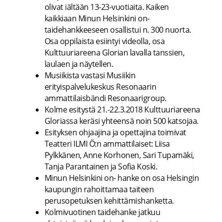
olivat iältään 13-23-vuotiaita. Kaiken
kaikkiaan Minun Helsinkini on-
taidehankkeeseen osallistui n. 300 nuorta.
Osa oppilaista esiintyi videolla, osa
Kulttuuriareena Glorian lavalla tanssien,
laulaen ja näytellen.
Musiikista vastasi Musiikin
erityispalvelukeskus Resonaarin
ammattilaisbändi Resonaarigroup.
Kolme esitystä 21.-22.3.2018 Kulttuuriareena
Gloriassa keräsi yhteensä noin 500 katsojaa.
Esityksen ohjaajina ja opettajina toimivat
Teatteri ILMI Ö:n ammattilaiset: Liisa
Pylkkänen, Anne Korhonen, Sari Tupamäki,
Tanja Parantainen ja Sofia Koski.
Minun Helsinkini on- hanke on osa Helsingin
kaupungin rahoittamaa taiteen
perusopetuksen kehittämishanketta.
Kolmivuotinen taidehanke jatkuu