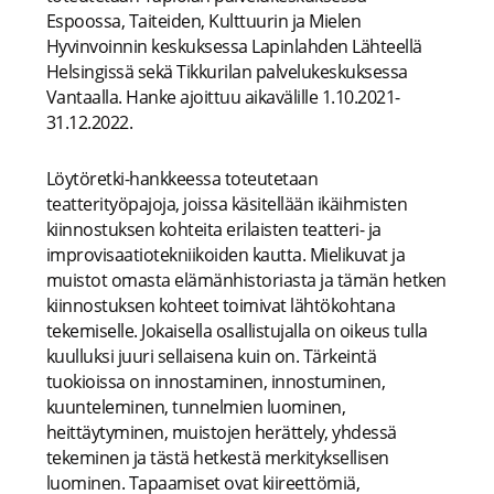
Espoossa, Taiteiden, Kulttuurin ja Mielen
Hyvinvoinnin keskuksessa Lapinlahden Lähteellä
Helsingissä sekä Tikkurilan palvelukeskuksessa
Vantaalla. Hanke ajoittuu aikavälille 1.10.2021-
31.12.2022.
Löytöretki-hankkeessa toteutetaan
teatterityöpajoja, joissa käsitellään ikäihmisten
kiinnostuksen kohteita erilaisten teatteri- ja
improvisaatiotekniikoiden kautta. Mielikuvat ja
muistot omasta elämänhistoriasta ja tämän hetken
kiinnostuksen kohteet toimivat lähtökohtana
tekemiselle. Jokaisella osallistujalla on oikeus tulla
kuulluksi juuri sellaisena kuin on. Tärkeintä
tuokioissa on innostaminen, innostuminen,
kuunteleminen, tunnelmien luominen,
heittäytyminen, muistojen herättely, yhdessä
tekeminen ja tästä hetkestä merkityksellisen
luominen. Tapaamiset ovat kiireettömiä,