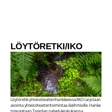
Siirry
sisältöön
LÖYTÖRETKI/IKO
Löytöretki-yhteisöteatterihankkeessa/IKO tarjotaan
avointa yhteisöteatteritoimintaa ikäihmisille. Hanke
toteutetaan Tapiolan palvelukeskuksessa