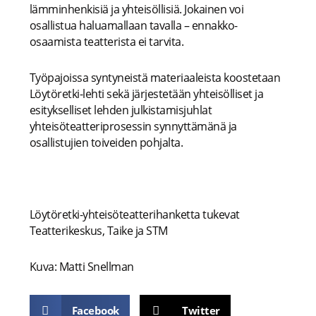
lämminhenkisiä ja yhteisöllisiä. Jokainen voi
osallistua haluamallaan tavalla – ennakko-
osaamista teatterista ei tarvita.
Työpajoissa syntyneistä materiaaleista koostetaan
Löytöretki-lehti sekä järjestetään yhteisölliset ja
esitykselliset lehden julkistamisjuhlat
yhteisöteatteriprosessin synnyttämänä ja
osallistujien toiveiden pohjalta.
Löytöretki-yhteisöteatterihanketta tukevat
Teatterikeskus, Taike ja STM
Kuva: Matti Snellman
Facebook
Twitter