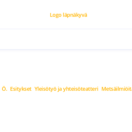
I Ö.
Esitykset
Yleisötyö ja yhteisöteatteri
Metsäilmiöitä