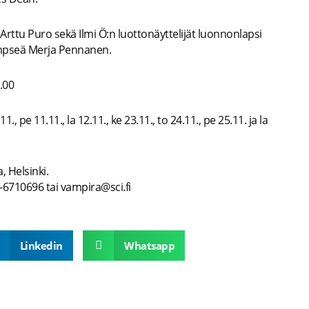
o Arttu Puro sekä Ilmi Ö:n luottonäyttelijät luonnonlapsi
empseä Merja Pennanen.
9.00
., pe 11.11., la 12.11., ke 23.11., to 24.11., pe 25.11. ja la
a, Helsinki.
45-6710696 tai vampira@sci.fi
Linkedin
Whatsapp