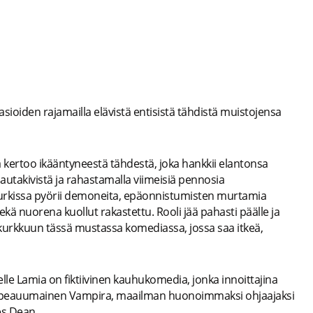
sioiden rajamailla elävistä entisistä tähdistä muistojensa
na kertoo ikääntyneestä tähdestä, joka hankkii elantonsa
autakivistä ja rahastamalla viimeisiä pennosia
 Nurkissa pyörii demoneita, epäonnistumisten murtamia
 sekä nuorena kuollut rakastettu. Rooli jää pahasti päälle ja
kurkkuun tässä mustassa komediassa, jossa saa itkeä,
lle Lamia on fiktiivinen kauhukomedia, jonka innoittajina
kapeauumainen Vampira, maailman huonoimmaksi ohjaajaksi
mes Dean.