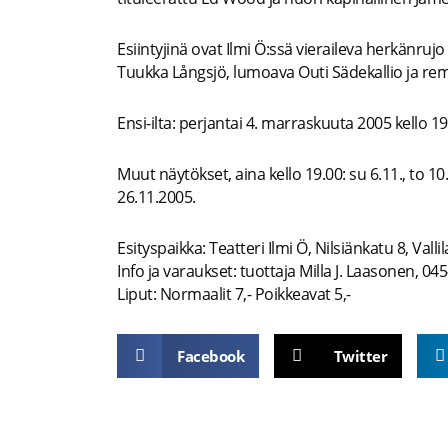
Esiintyjinä ovat Ilmi Ö:ssä vieraileva herkänruj
Tuukka Långsjö, lumoava Outi Sädekallio ja r
Ensi-ilta: perjantai 4. marraskuuta 2005 kello 1
Muut näytökset, aina kello 19.00: su 6.11., to 10.11
26.11.2005.
Esityspaikka: Teatteri Ilmi Ö, Nilsiänkatu 8, Vallil
Info ja varaukset: tuottaja Milla J. Laasonen, 0
Liput: Normaalit 7,- Poikkeavat 5,-
Facebook
Twitter