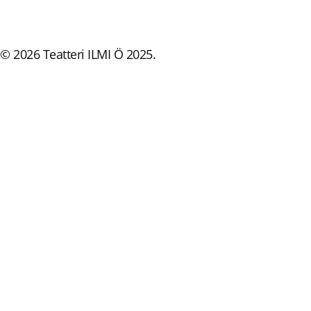
© 2026 Teatteri ILMI Ö 2025.
Etusivu
Teatteri ILMI Ö.
Esitykset
Yleisöty