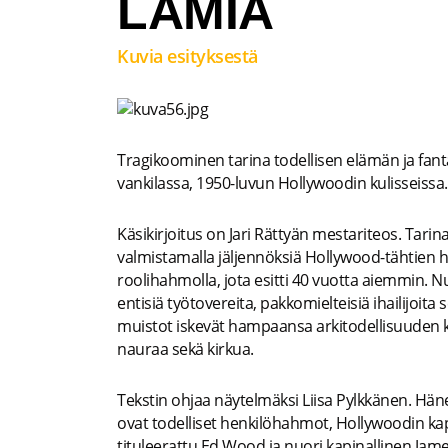
LAMIA
Kuvia esityksestä
Tragikoominen tarina todellisen elämän ja fanta
vankilassa, 1950-luvun Hollywoodin kulisseissa.
Käsikirjoitus on Jari Rättyän mestariteos. Tari
valmistamalla jäljennöksiä Hollywood-tähtien h
roolihahmolla, jota esitti 40 vuotta aiemmin.
entisiä työtovereita, pakkomielteisiä ihailijoita
muistot iskevät hampaansa arkitodellisuuden 
nauraa sekä kirkua.
Tekstin ohjaa näytelmäksi Liisa Pylkkänen. Häne
ovat todelliset henkilöhahmot, Hollywoodin 
tituleerattu Ed Wood ja nuori kapinallinen Ja