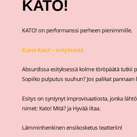
KATO!
KATO! on performanssi perheen pienimmille.
Kuvia Kato! – esityksestä
Absurdissa esityksessä kolme töröpäätä tutkii p
Sopiiko pulputus suuhun? Jos palikat pannaan la
Esitys on syntynyt improvisaatiosta, jonka läht
nimet: Kato! Mitä? ja Hyvää iltaa.
Lämminhenkinen ensikosketus teatteriin!