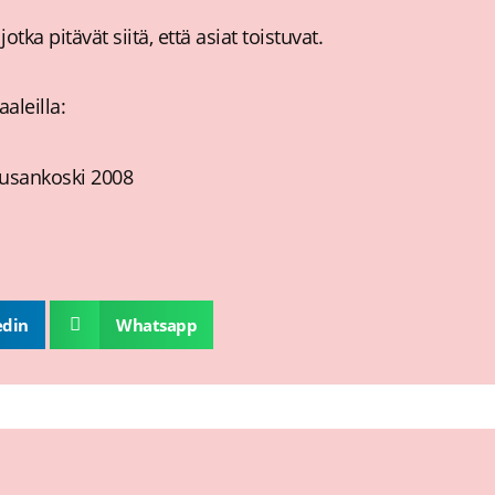
jotka pitävät siitä, että asiat toistuvat.
aaleilla:
Kuusankoski 2008
edin
Whatsapp