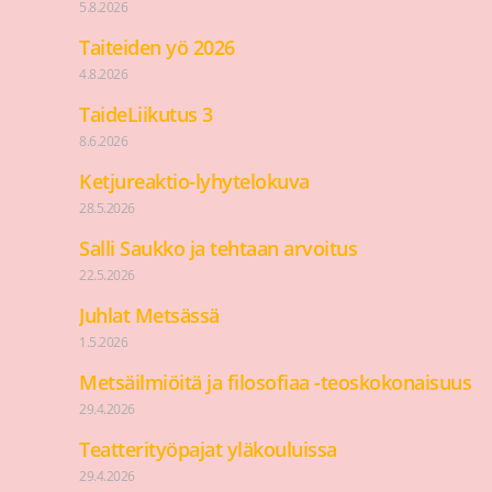
5.8.2026
Taiteiden yö 2026
4.8.2026
TaideLiikutus 3
8.6.2026
Ketjureaktio-lyhytelokuva
28.5.2026
Salli Saukko ja tehtaan arvoitus
22.5.2026
Juhlat Metsässä
1.5.2026
Metsäilmiöitä ja filosofiaa -teoskokonaisuus
29.4.2026
Teatterityöpajat yläkouluissa
29.4.2026