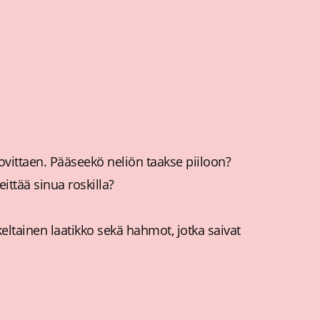
ovittaen. Pääseekö neliön taakse piiloon?
ittää sinua roskilla?
eltainen laatikko sekä hahmot, jotka saivat