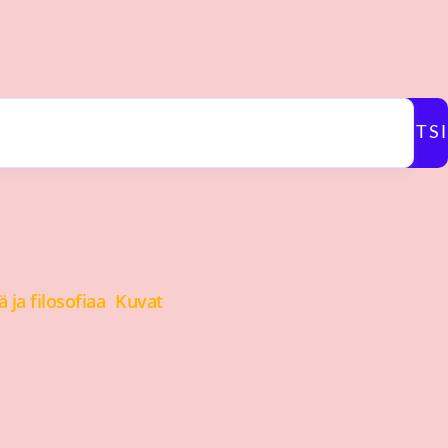
ETSI
 ja filosofiaa
Kuvat