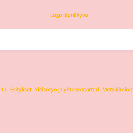
I Ö.
Esitykset
Yleisötyö ja yhteisöteatteri
Metsäilmiöitä