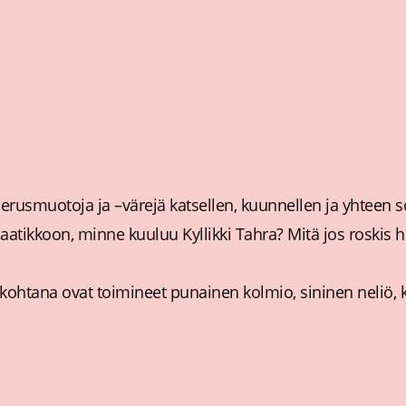
erusmuotoja ja –värejä katsellen, kuunnellen ja yhteen s
atikkoon, minne kuuluu Kyllikki Tahra? Mitä jos roskis he
ökohtana ovat toimineet punainen kolmio, sininen neliö, k