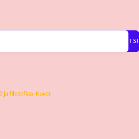
ETSI
 ja filosofiaa
Kuvat