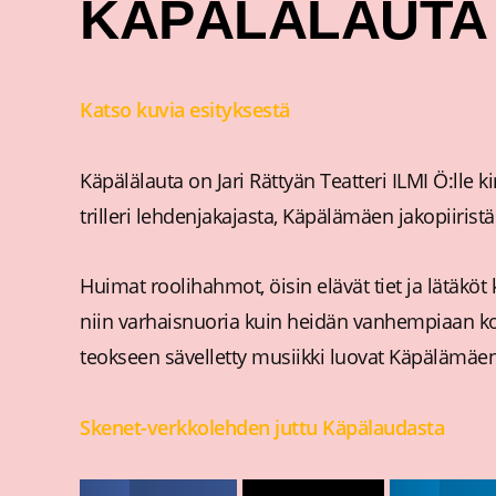
KÄPÄLÄLAUTA
Katso kuvia esityksestä
Käpälälauta on Jari Rättyän Teatteri ILMI Ö:lle 
trilleri lehdenjakajasta, Käpälämäen jakopiiristä 
Huimat roolihahmot, öisin elävät tiet ja lätäköt
niin varhaisnuoria kuin heidän vanhempiaan kosk
teokseen sävelletty musiikki luovat Käpälämäen
Skenet-verkkolehden juttu Käpälaudasta