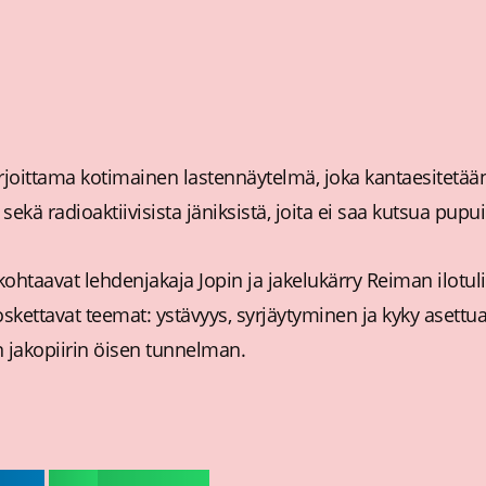
kirjoittama kotimainen lastennäytelmä, joka kantaesitetää
sekä radioaktiivisista jäniksistä, joita ei saa kutsua pupui
 kohtaavat lehdenjakaja Jopin ja jakelukärry Reiman ilotul
ettavat teemat: ystävyys, syrjäytyminen ja kyky asettua 
 jakopiirin öisen tunnelman.