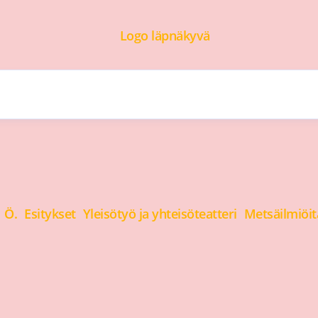
I Ö.
Esitykset
Yleisötyö ja yhteisöteatteri
Metsäilmiöitä