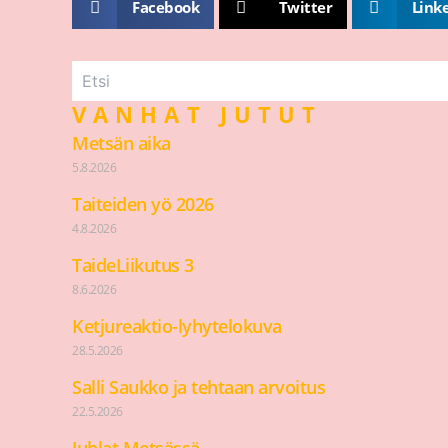
Facebook
Twitter
Link
VANHAT JUTUT
Metsän aika
5.8.2026
Taiteiden yö 2026
4.8.2026
TaideLiikutus 3
8.6.2026
Ketjureaktio-lyhytelokuva
28.5.2026
Salli Saukko ja tehtaan arvoitus
22.5.2026