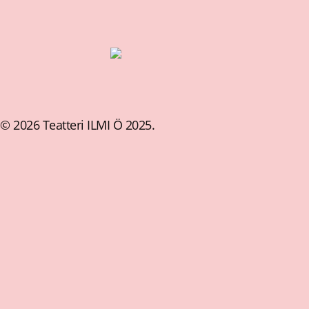
© 2026 Teatteri ILMI Ö 2025.
Etusivu
Teatteri ILMI Ö.
Esitykset
Yleisöty