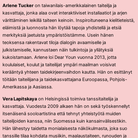
Arlene Tucker
on taiwanilais-amerikkalainen taiteilja ja
kasvattaja, jonka alaa ovat interaktiiviset installaatiot ja arjen
värittäminen leikillä taiteen keinoin. Inspiroituneena kielitieteistä,
eläimistä ja luonnosta hän löytää tapoja yhdistellä ja etsiä
merkityksiä jaetuista ympäristöistämme. Usein hänen
teoksensa rakentavat tiloja dialogin avaamiselle ja
julkistamiselle, kannustaen näin tulkintoja ja yllätyksiä
kukoistamaan. Arlene loi Dear Youn vuonna 2013, jotta
koululaiset, koulut ja taiteilijat ympäri maailman voisivat
kerääntyä yhteen taidekirjeenvaihdon kautta. Hän on esittänyt
töitään taiteilijana ja taidekasvattajana Euroopassa, Pohjois-
Amerikassa ja Aasiassa.
Vera Lapitskaya
on Helsingissä toimiva tanssitaitelija ja
kasvattaja. Vuodesta 2009 alkaen hän on sekä työskennellyt
itsenäisenä sooloartistina että tehnyt yhteistyötä muiden
taiteiljoiden kanssa, niin Suomessa kuin kansainvälisestikin.
Hän lähestyy taidetta monialaisesta näkökulmasta, joka suo
tanssille tilaa kohdata musiikin, maalaustaiteen, runouden ja