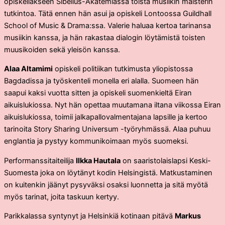
opiskellakseen Sibelius-Akatemiassa toista musiikin maisterin
tutkintoa. Tätä ennen hän asui ja opiskeli Lontoossa Guildhall
School of Music & Drama:ssa. Valerie haluaa kertoa tarinansa
musiikin kanssa, ja hän rakastaa dialogin löytämistä toisten
muusikoiden sekä yleisön kanssa.
Alaa Altamimi
opiskeli politiikan tutkimusta yliopistossa
Bagdadissa ja työskenteli monella eri alalla. Suomeen hän
saapui kaksi vuotta sitten ja opiskeli suomenkieltä Eiran
aikuislukiossa. Nyt hän opettaa muutamana iltana viikossa Eiran
aikuislukiossa, toimii jalkapallovalmentajana lapsille ja kertoo
tarinoita Story Sharing Universum -työryhmässä. Alaa puhuu
englantia ja pystyy kommunikoimaan myös suomeksi.
Performanssitaiteilija
Ilkka Hautala
on saaristolaislapsi Keski-
Suomesta joka on löytänyt kodin Helsingistä. Matkustaminen
on kuitenkin jäänyt pysyväksi osaksi luonnetta ja sitä myötä
myös tarinat, joita taskuun kertyy.
Parikkalassa syntynyt ja Helsinkiä kotinaan pitävä
Markus