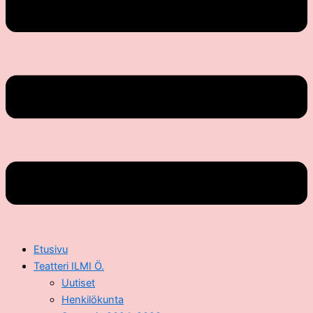
Etusivu
Teatteri ILMI Ö.
Uutiset
Henkilökunta