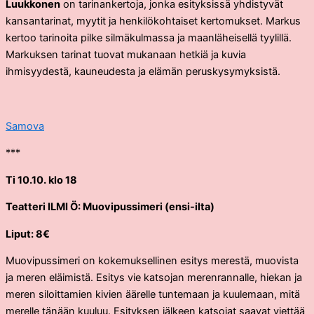
Luukkonen
on tarinankertoja, jonka esityksissä yhdistyvät
kansantarinat, myytit ja henkilökohtaiset kertomukset. Markus
kertoo tarinoita pilke silmäkulmassa ja maanläheisellä tyylillä.
Markuksen tarinat tuovat mukanaan hetkiä ja kuvia
ihmisyydestä, kauneudesta ja elämän peruskysymyksistä.
Samova
***
Ti 10.10. klo 18
Teatteri ILMI Ö: Muovipussimeri (ensi-ilta)
Liput: 8€
Muovipussimeri on kokemuksellinen esitys merestä, muovista
ja meren eläimistä. Esitys vie katsojan merenrannalle, hiekan ja
meren siloittamien kivien äärelle tuntemaan ja kuulemaan, mitä
merelle tänään kuuluu. Esityksen jälkeen katsojat saavat viettää