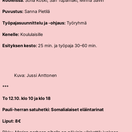
Rooleissa:
Sofia Koski, Sari Tupamäki, Minna Savin
Puvustus:
Sanna Pietilä
Työpajasuunnittelu ja -ohjaus:
Työryhmä
Kenelle:
Koululaisille
Esityksen kesto:
25 min. ja työpaja 30–60 min.
Kuva: Jussi Anttonen
***
To 12.10. klo 10 ja klo 18
Pauli-herran satuhetki: Somalialaiset eläintarinat
Liput: 8€