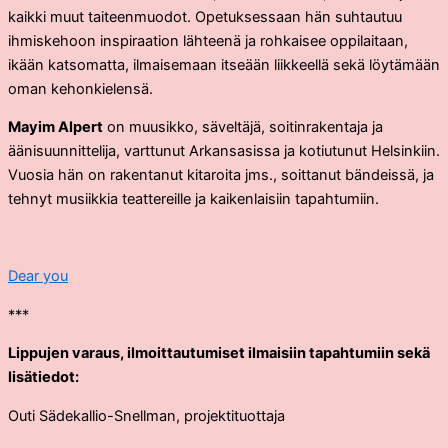
kaikki muut taiteenmuodot. Opetuksessaan hän suhtautuu
ihmiskehoon inspiraation lähteenä ja rohkaisee oppilaitaan,
ikään katsomatta, ilmaisemaan itseään liikkeellä sekä löytämään
oman kehonkielensä.
Mayim Alpert
on muusikko, säveltäjä, soitinrakentaja ja
äänisuunnittelija, varttunut Arkansasissa ja kotiutunut Helsinkiin.
Vuosia hän on rakentanut kitaroita jms., soittanut bändeissä, ja
tehnyt musiikkia teattereille ja kaikenlaisiin tapahtumiin.
Dear you
***
Lippujen varaus, ilmoittautumiset ilmaisiin tapahtumiin sekä
lisätiedot:
Outi Sädekallio-Snellman, projektituottaja