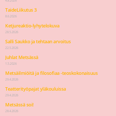
4.8.2026
TaideLiikutus 3
8.6.2026
Ketjureaktio-lyhytelokuva
28.5.2026
Salli Saukko ja tehtaan arvoitus
22.5.2026
Juhlat Metsässä
1.5.2026
Metsäilmiöitä ja filosofiaa -teoskokonaisuus
29.4.2026
Teatterityöpajat yläkouluissa
29.4.2026
Metsässä soi!
28.4.2026