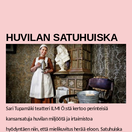
Siirry
sisältöön
HUVILAN SATUHUISKA
Sari Tupamäki teatteri ILMI Ö:stä kertoo perinteisiä
kansansatuja huvilan miljöötä ja irtaimistoa
hyödyntäen niin, että mielikuvitus herää eloon. Satuhuiska