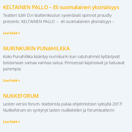
KELTAINEN PALLO – Eli suomalainen yksinäisyys
Teatteri ILMI Ö:n teatterikoulun syventävät opinnot proudly
presents: KELTAINEN PALLO – eli suomalainen yksinäisyys –
Lue lisää »
NURINKURIN PUNAHILKKA
Koko Punahilkka kääntyy nurinkurin kun satuhahmot kyllästyvät
toistamaan samaa vanhaa satua. Prinsessat kapinoivat ja haluavat
parempia
Lue lisää »
NUKKEFORUM
Lasten versio forum- teatterista palaa ohjelmistoon syksyllä 2017!
Nukkeforum on syntynyt lasten nukkeleikin ja forumteatterin
Lue lisää »