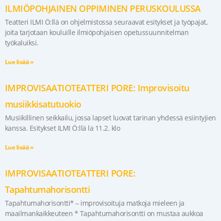
ILMIÖPOHJAINEN OPPIMINEN PERUSKOULUSSA
Teatteri ILMI Ö:llä on ohjelmistossa seuraavat esitykset ja työpajat,
joita tarjotaan kouluille ilmiöpohjaisen opetussuunnitelman
työkaluiksi.
Lue lisää »
IMPROVISAATIOTEATTERI PORE: Improvisoitu
musiikkisatutuokio
Musiikillinen seikkailu, jossa lapset luovat tarinan yhdessä esiintyjien
kanssa. Esitykset ILMI Ö:llä la 11.2. klo
Lue lisää »
IMPROVISAATIOTEATTERI PORE:
Tapahtumahorisontti
Tapahtumahorisontti* – improvisoituja matkoja mieleen ja
maailmankaikkeuteen * Tapahtumahorisontti on mustaa aukkoa