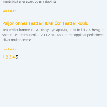
ympäröivä aika-avaruuden rajapinta,
Lue lisää »
Paljon onnea Teatteri ILMI Ö:n Teatterikoulu!
Teatterikoulumme 10–vuotis syntymäpäiviä juhlittiin liki 200 hengen
voimin Teatterimuseolla 12.11.2016. Koulumme oppilaat perheineen
olivat mukanamme
Lue lisää »
1
2
3
4
5