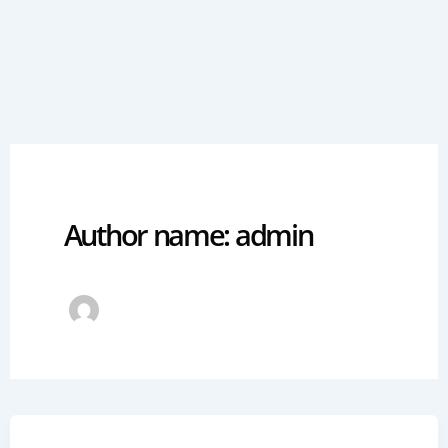
Siirry
sisältöön
Author name: admin