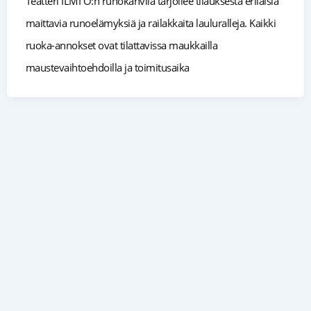
Teatteri ILMI Ö:n runokahvila tarjoilee tilauksesta erilaisia
maittavia runoelämyksiä ja railakkaita lauluralleja. Kaikki
ruoka-annokset ovat tilattavissa maukkailla
maustevaihtoehdoilla ja toimitusaika