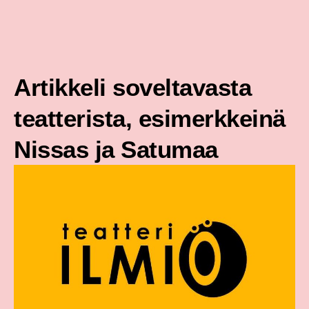
Siirry
sisältöön
Artikkeli soveltavasta
teatterista, esimerkkeinä
Nissas ja Satumaa