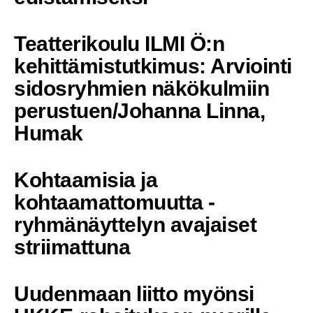
Teatterikoulu ILMI Ö:n
kehittämistutkimus: Arviointi
sidosryhmien näkökulmiin
perustuen/Johanna Linna,
Humak
Kohtaamisia ja
kohtaamattomuutta -
ryhmänäyttelyn avajaiset
striimattuna
Uudenmaan liitto myönsi