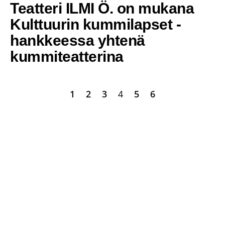
Teatteri ILMI Ö. on mukana
Kulttuurin kummilapset -
hankkeessa yhtenä
kummiteatterina
1
2
3
4
5
6