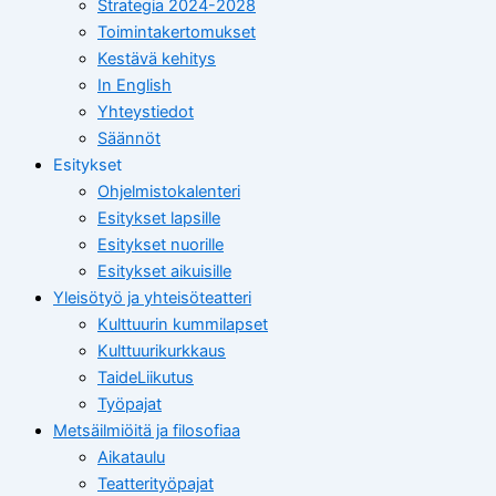
Strategia 2024-2028
Toimintakertomukset
Kestävä kehitys
In English
Yhteystiedot
Säännöt
Esitykset
Ohjelmistokalenteri
Esitykset lapsille
Esitykset nuorille
Esitykset aikuisille
Yleisötyö ja yhteisöteatteri
Kulttuurin kummilapset
Kulttuurikurkkaus
TaideLiikutus
Työpajat
Metsäilmiöitä ja filosofiaa
Aikataulu
Teatterityöpajat