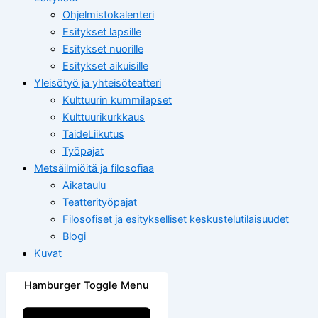
Ohjelmistokalenteri
Esitykset lapsille
Esitykset nuorille
Esitykset aikuisille
Yleisötyö ja yhteisöteatteri
Kulttuurin kummilapset
Kulttuurikurkkaus
TaideLiikutus
Työpajat
Metsäilmiöitä ja filosofiaa
Aikataulu
Teatterityöpajat
Filosofiset ja esitykselliset keskustelutilaisuudet
Blogi
Kuvat
Hamburger Toggle Menu