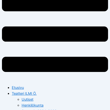
Etusivu
Teatteri ILMI Ö.
Uutiset
Henkilökunta