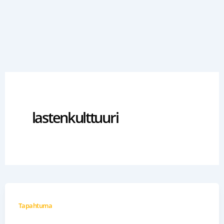
Siirry
sisältöön
lastenkulttuuri
Tapahtuma