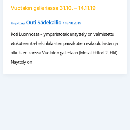
Vuotalon galleriassa 31.10. – 14.11.19
Outi Sädekallio
Kirjoittaja
/
18.10.2019
Koti Luonnossa – ympäristötaidenäyttely on valmistettu
etukäteen itä-helsinkiläisten päiväkotien esikoululaisten ja
aikuisten kanssa Vuotalon galleriaan (Mosaiikkitori 2, Hki).
Näyttely on