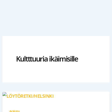
Siirry
sisältöön
Kultttuuria ikäimisille
Arkisto