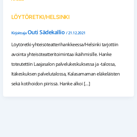
LÖYTÖRETKI/HELSINKI
Outi Sädekallio
Kirjoittaja
/
21.12.2021
Löytöretki-yhteisöteatterihankkeessa/Helsinki tarjottiin
avointa yhteisöteatteritoimintaa ikäihmisille. Hanke
toteutettiin Laajasalon palvelukeskuksessa ja -talossa,
Itäkeskuksen palvelutalossa, Kalasamaman eläkeläisten
sekä kotihoidon piirissä. Hanke alkoi […]