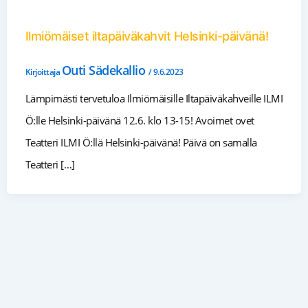
Ilmiömäiset iltapäiväkahvit Helsinki-päivänä!
Outi Sädekallio
Kirjoittaja
/
9.6.2023
Lämpimästi tervetuloa Ilmiömäisille Iltapäiväkahveille ILMI
Ö:lle Helsinki-päivänä 12.6. klo 13-15! Avoimet ovet
Teatteri ILMI Ö:llä Helsinki-päivänä! Päivä on samalla
Teatteri […]