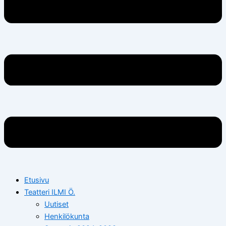
Etusivu
Teatteri ILMI Ö.
Uutiset
Henkilökunta