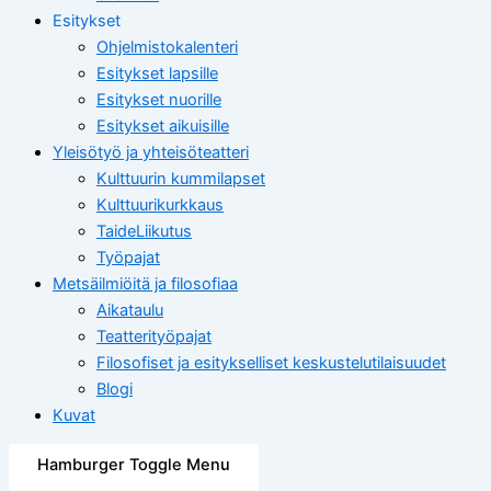
Esitykset
Ohjelmistokalenteri
Esitykset lapsille
Esitykset nuorille
Esitykset aikuisille
Yleisötyö ja yhteisöteatteri
Kulttuurin kummilapset
Kulttuurikurkkaus
TaideLiikutus
Työpajat
Metsäilmiöitä ja filosofiaa
Aikataulu
Teatterityöpajat
Filosofiset ja esitykselliset keskustelutilaisuudet
Blogi
Kuvat
Hamburger Toggle Menu