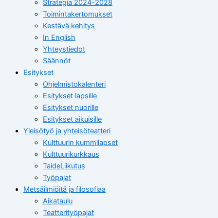
Strategia 2024-2028
Toimintakertomukset
Kestävä kehitys
In English
Yhteystiedot
Säännöt
Esitykset
Ohjelmistokalenteri
Esitykset lapsille
Esitykset nuorille
Esitykset aikuisille
Yleisötyö ja yhteisöteatteri
Kulttuurin kummilapset
Kulttuurikurkkaus
TaideLiikutus
Työpajat
Metsäilmiöitä ja filosofiaa
Aikataulu
Teatterityöpajat