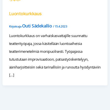
Luontokurkkaus
Outi Sädekallio
Kirjoittaja
/
15.4.2023
Luontokurkkaus on varhaiskasvattajille suunnattu
teatterityöpaja, jossa käsitellään luontoaiheisia
teatterimenetelmiä monipuolisesti. Työpajassa
tutustutaan improvisaatioon, patsastyöskentelyyn,
ääniharjoitteisiin sekä tarinallisiin ja runoutta hyödyntäviin
[…]