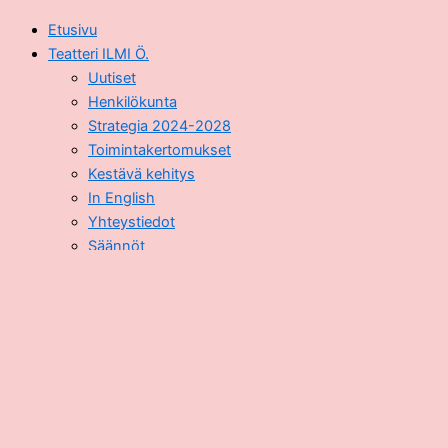
Etusivu
Teatteri ILMI Ö.
Uutiset
Henkilökunta
Strategia 2024-2028
Toimintakertomukset
Kestävä kehitys
In English
Yhteystiedot
Säännöt
Esitykset
Ohjelmistokalenteri
Esitykset lapsille
Esitykset nuorille
Esitykset aikuisille
Yleisötyö ja yhteisöteatteri
Kulttuurin kummilapset
Kulttuurikurkkaus