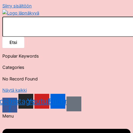
Siirry sisältöön
Etsi
Popular Keywords
Categories
No Record Found
Näytä kaikki
cebook-
Instagram
Youtube
Flickr
f
Menu